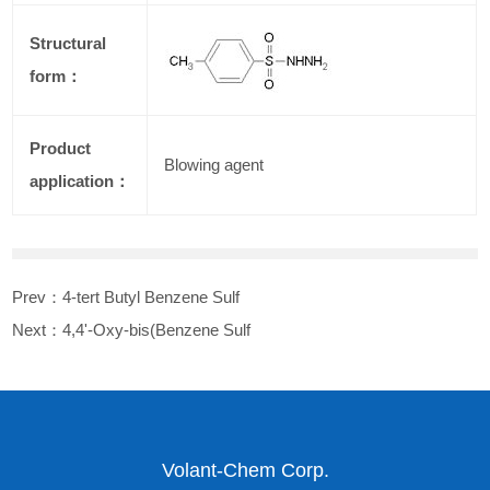
Structural
form：
Product
Blowing agent
application：
Prev：
4-tert Butyl Benzene Sulf
Next：
4,4'-Oxy-bis(Benzene Sulf
Volant-Chem Corp.