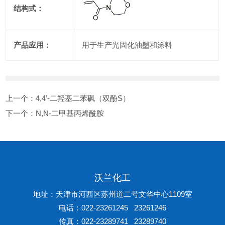
结构式：
产品应用：
用于生产光固化油墨和涂料
上一个：
4,4’-二羟基二苯砜（双酚S）
下一个：
N,N-二甲基丙烯酰胺
沃兰化工
地址：天津市河西区苏州道二号文华中心1109室
电话：022-23261245 23261246
传真：022-23289741 23289740