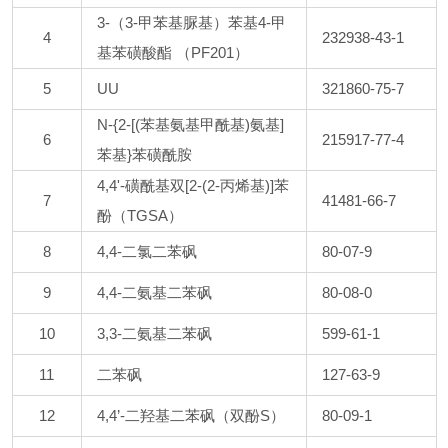
3-（3-甲苯基脲基）苯基4-甲
4
232938-43-1
基苯磺酸酯 （PF201）
5
UU
321860-75-7
N-{2-[(苯基氨基甲酰基)氨基]
6
215917-77-4
苯基}苯磺酰胺
4,4'-磺酰基双[2-(2-丙烯基)]苯
7
41481-66-7
酚（TGSA）
8
4,4-二氯二苯砜
80-07-9
9
4,4-二氨基二苯砜
80-08-0
10
3,3-二氨基二苯砜
599-61-1
11
二苯砜
127-63-9
12
4,4’-二羟基二苯砜（双酚S）
80-09-1