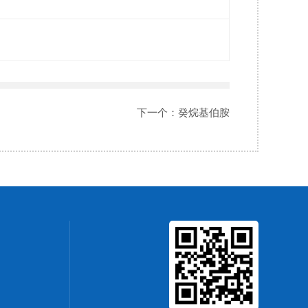
下一个：
癸烷基伯胺