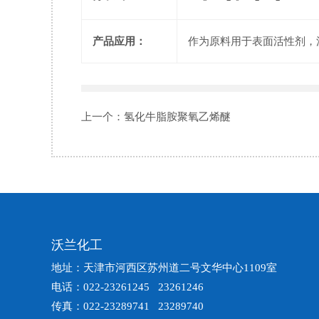
产品应用：
作为原料用于表面活性剂，
上一个：
氢化牛脂胺聚氧乙烯醚
沃兰化工
地址：天津市河西区苏州道二号文华中心1109室
电话：022-23261245 23261246
传真：022-23289741 23289740