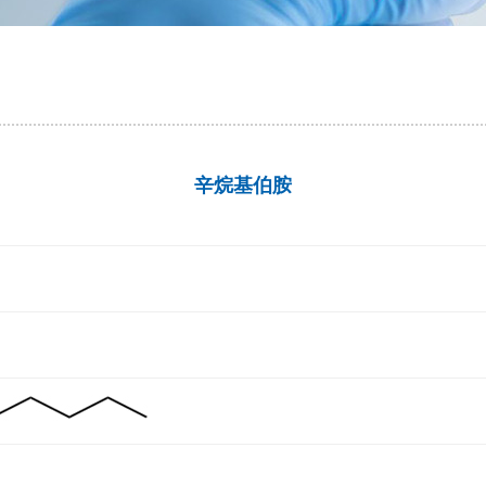
辛烷基伯胺