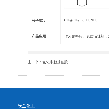
CH
(CH
)
CH
NH
分子式：
3
2
16
2
2
产品应用：
作为原料用于表面活性剂，
上一个：
氢化牛脂基伯胺
沃兰化工