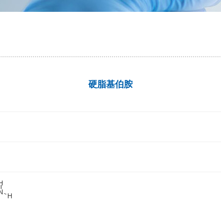
硬脂基伯胺