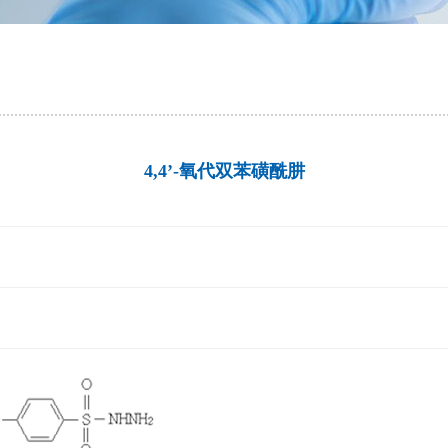
4,4’-氧代双苯磺酰肼