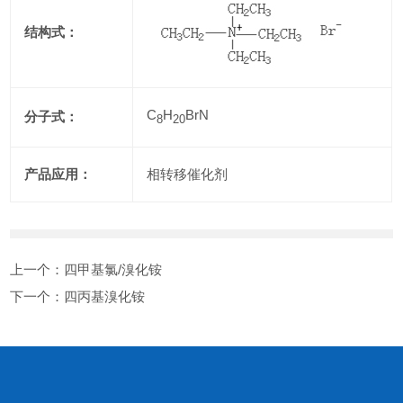
结构式：
C
H
BrN
分子式：
8
20
产品应用：
相转移催化剂
上一个：
四甲基氯/溴化铵
下一个：
四丙基溴化铵