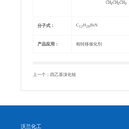
C
H
BrN
分子式：
12
28
产品应用：
相转移催化剂
上一个：
四乙基溴化铵
沃兰化工