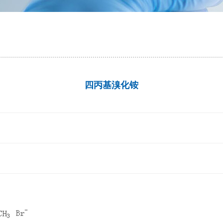
四丙基溴化铵